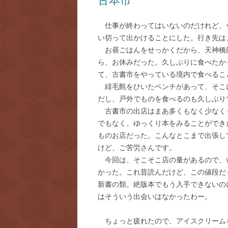
古本市
仕事が終わってはいないのだけれど、
い切って出かけることにした。行き先は
お昼ごはんをせっかくだから、天神橋
ら、お休みだった。久しぶりに食べたか
て、古書市をやっている境内で食べるこ
緋毛氈をひいたベンチがあって、そこ
だし、戸外でものを食べるのも久しぶり
古書市の出店はまあ多くもなく少なく
でもなく、ゆっくり本をみることができ
ものお店だった。こんなとこまで出張し
けど、ご苦労さんです。
今回は、そこそこ店の量があるので、
かった。これ昔読んだけど、この値段だ
新書の類。絶版本でもう入手できないの
はそういう出会いはなかったわー。
ちょっと疲れたので、アイスクリーム