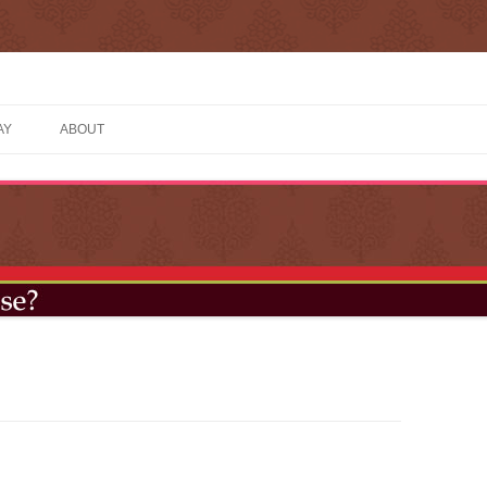
コ
ン
AY
ABOUT
テ
ン
ツ
へ
ス
キ
ッ
プ