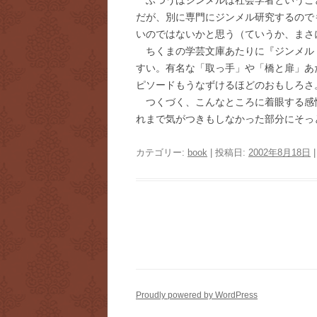
ふつうはジンメルは社会学者というこ
だが、別に専門にジンメル研究するので
いのではないかと思う（ていうか、まさ
ちくまの学芸文庫あたりに『ジンメル
すい。有名な「取っ手」や「橋と扉」あ
ピソードもうなずけるほどのおもしろさ
つくづく、こんなところに着眼する感
れまで気がつきもしなかった部分にそっ
カテゴリー:
book
| 投稿日:
2002年8月18日
投
稿
ナ
Proudly powered by WordPress
ビ