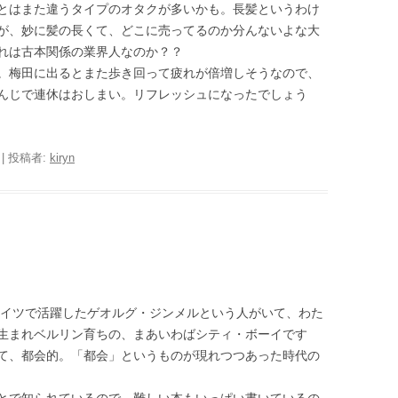
とはまた違うタイプのオタクが多いかも。長髪というわけ
が、妙に髪の長くて、どこに売ってるのか分んないよな大
れは古本関係の業界人なのか？？
。梅田に出るとまた歩き回って疲れが倍増しそうなので、
んじで連休はおしまい。リフレッシュになったでしょう
|
投稿者:
kiryn
ドイツで活躍したゲオルグ・ジンメルという人がいて、わた
生まれベルリン育ちの、まあいわばシティ・ボーイです
て、都会的。「都会」というものが現れつつあった時代の