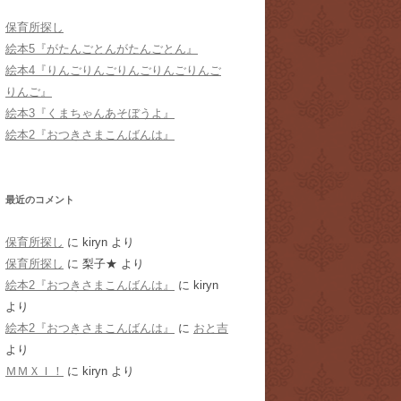
保育所探し
絵本5『がたんごとんがたんごとん』
絵本4『りんごりんごりんごりんごりんご
りんご』
絵本3『くまちゃんあそぼうよ』
絵本2『おつきさまこんばんは』
最近のコメント
保育所探し
に
kiryn
より
保育所探し
に
梨子★
より
絵本2『おつきさまこんばんは』
に
kiryn
より
絵本2『おつきさまこんばんは』
に
おと吉
より
ＭＭＸＩ！
に
kiryn
より