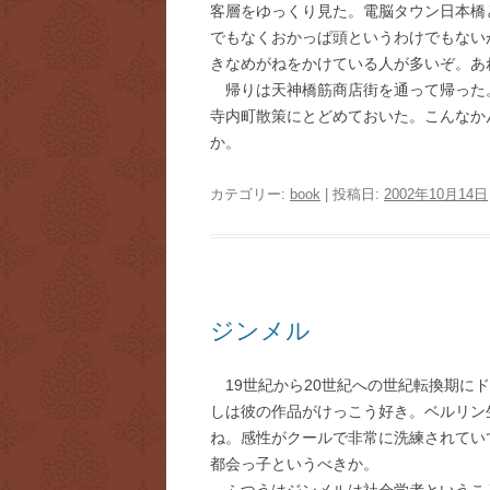
客層をゆっくり見た。電脳タウン日本橋
でもなくおかっぱ頭というわけでもない
きなめがねをかけている人が多いぞ。あ
帰りは天神橋筋商店街を通って帰った
寺内町散策にとどめておいた。こんなか
か。
カテゴリー:
book
| 投稿日:
2002年10月14日
ジンメル
19世紀から20世紀への世紀転換期に
しは彼の作品がけっこう好き。ベルリン
ね。感性がクールで非常に洗練されてい
都会っ子というべきか。