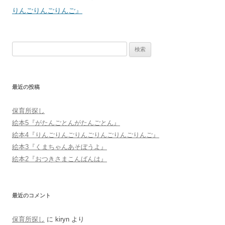
稿
りんごりんごりんご』
ナ
ビ
検
ゲ
索:
ー
シ
最近の投稿
ョ
ン
保育所探し
絵本5『がたんごとんがたんごとん』
絵本4『りんごりんごりんごりんごりんごりんご』
絵本3『くまちゃんあそぼうよ』
絵本2『おつきさまこんばんは』
最近のコメント
保育所探し
に
kiryn
より