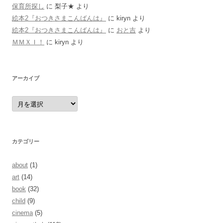
保育所探し
に
梨子★
より
絵本2『おつきさまこんばんは』
に
kiryn
より
絵本2『おつきさまこんばんは』
に
おと吉
より
ＭＭＸＩ！
に
kiryn
より
アーカイブ
ア
ー
カ
イ
ブ
カテゴリー
about
(1)
art
(14)
book
(32)
child
(9)
cinema
(5)