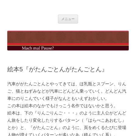
コ
ン
mach mal pause?
テ
ン
ツ
メニュー
へ
ス
キ
ッ
プ
絵本5『がたんごとんがたんごとん』
汽車ががたんごとんとやってきては、ほ乳瓶とスプーン、りん
ご、猫とねずみなどが汽車にどんどん乗っていく。どんどん汽
車にのりこんでいく様子がなんともいえずおかしい。
この本は絵本のなかでもけっこう名作ではないかと思う。
絵本は、下の『りんごりんご・・・』のように主人公がどんど
ん旅をしたり変化したりするパターン（『はらぺこあおむし』
とか）と、『がたんごとん』のように、頁をめくるたびに登場
人物が増えていくパターンが多いなあ（積んでいく系）。