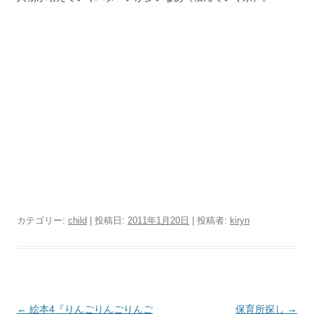
カテゴリー:
child
| 投稿日:
2011年1月20日
|
投稿者:
kiryn
投
←
絵本4『りんごりんごりんご
保育所探し
→