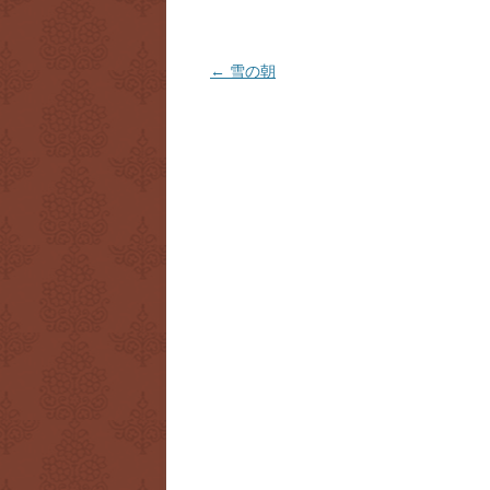
投
←
雪の朝
稿
ナ
ビ
ゲ
ー
シ
ョ
ン