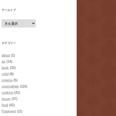
アーカイブ
ア
ー
カ
イ
ブ
カテゴリー
about
(1)
art
(14)
book
(32)
child
(9)
cinema
(5)
cinemathek
(116)
cooking
(41)
essay
(37)
food
(41)
Fragment
(11)