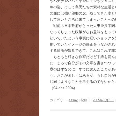
やバナナやパパイヤやレモンやジャスミ
魚の姿、そして島民たちの素朴な生活と
文面には強い望郷の念、残してきた妻と
して遠いところに来てしまったことへの
戦前の日本政府がとった大東亜共栄圏
なってしまった政策がなお意味をもって
赴いていたという事実に軽いショックを
抱いていたイメージの修正をうながされ
する箇所が散見できて、これはこれで非
もともと好きな作家だけど手紙を読ん
に、まるで自分がその文章を書きつづっ
章のはずなのに、すでに読んだことがあ
う。おこがましくはあるが、もし自分が
じ同じようなことを考えるのでないかと
（04.dez.2004)
カテゴリー:
essay
| 投稿日:
2005年2月3日