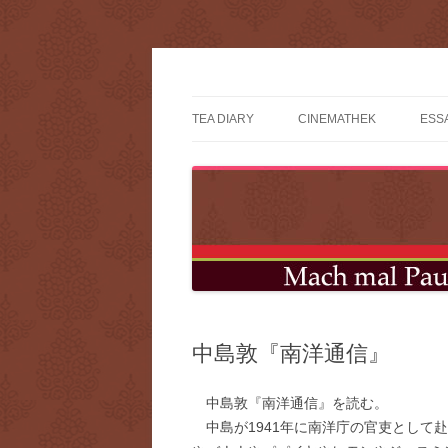
コ
ン
テ
mach mal pause?
ン
ツ
TEA DIARY
CINEMATHEK
ESS
へ
ス
キ
ッ
プ
中島敦『南洋通信』
中島敦『南洋通信』を読む。
中島が1941年に南洋庁の官吏として