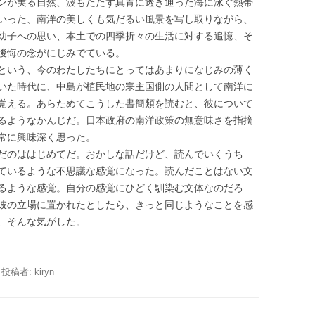
ンが実る自然、波もたたず真青に透き通った海に泳ぐ熱帯
いった、南洋の美しくも気だるい風景を写し取りながら、
幼子への思い、本土での四季折々の生活に対する追憶、そ
後悔の念がにじみでている。
という、今のわたしたちにとってはあまりになじみの薄く
いた時代に、中島が植民地の宗主国側の人間として南洋に
覚える。あらためてこうした書簡類を読むと、彼について
るようなかんじだ。日本政府の南洋政策の無意味さを指摘
常に興味深く思った。
だのははじめてだ。おかしな話だけど、読んでいくうち
ているような不思議な感覚になった。読んだことはない文
るような感覚。自分の感覚にひどく馴染む文体なのだろ
彼の立場に置かれたとしたら、きっと同じようなことを感
、そんな気がした。
|
投稿者:
kiryn