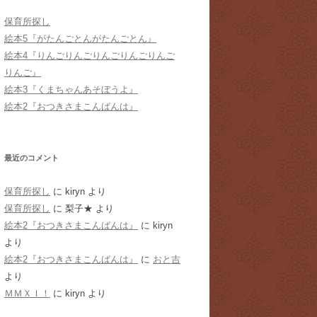
保育所探し
絵本5『がたんごとんがたんごとん』
絵本4『りんごりんごりんごりんごりんご
りんご』
絵本3『くまちゃんあそぼうよ』
絵本2『おつきさまこんばんは』
最近のコメント
保育所探し
に
kiryn
より
保育所探し
に
梨子★
より
絵本2『おつきさまこんばんは』
に
kiryn
より
絵本2『おつきさまこんばんは』
に
おと吉
より
ＭＭＸＩ！
に
kiryn
より