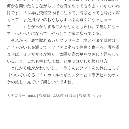
何かを聞いたりしながら。でも何をやってもうまくいかないわ
けです。「世界は突然空っぽになって、海はとっても冷たく深
くって。また川沿いのおうちもずいぶん遠くになっちゃっ
て・・・」とがっかりする二人がなんとも哀れ。文無しになっ
て、へとへとになって、やっとこさ家に戻ってくる。
それから、庭で取れるカリフラワーに、塩とバタで味付けし
たじゃがいもを添えて、ソファに座って仲良く食べる。耳を澄
ませば、ミソサザイが囀り、太陽が庭の草をやさしく照らして
いる。ま、これも幸せだよね、とホッコリした終わり方。
とにかく絵がかわいいし、トラくんとクマくんの旅にこっそ
りついていくる（？）カエルのギュンターとトラアヒルのオマ
ケの旅も、見ていて楽しいのですね。
カテゴリー:
misc
| 投稿日:
2005年7月1日
|
投稿者:
kiryn