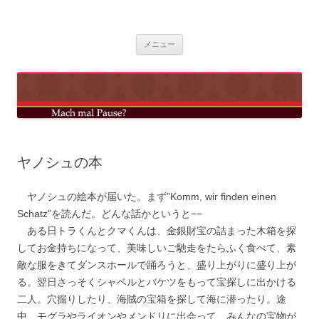
コ
ン
mach mal pause?
テ
ン
ツ
メニュー
へ
ス
キ
ッ
プ
ヤノシュの本
ヤノシュの絵本が届いた。まず”Komm, wir finden einen
Schatz”を読んだ。どんな話かというと−−
ある日トラくんとクマくんは、金銀財宝の詰まった木箱を探
してお金持ちになって、美味しいご馳走をたらふく食べて、素
敵な服をきてダンスホールで踊ろうと、盛り上がりに盛り上が
る。翌日さっそくシャベルとバケツをもって宝探しに出かける
二人。穴掘りしたり、海賊の宝箱を探して海に潜ったり。途
中、モグラやライオンやメンドリに出会って、みんなの宝物が