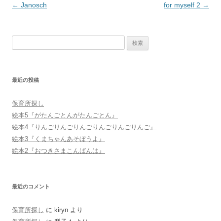
投
←
Janosch
for myself 2
→
稿
ナ
検
ビ
索:
ゲ
ー
最近の投稿
シ
ョ
保育所探し
ン
絵本5『がたんごとんがたんごとん』
絵本4『りんごりんごりんごりんごりんごりんご』
絵本3『くまちゃんあそぼうよ』
絵本2『おつきさまこんばんは』
最近のコメント
保育所探し
に
kiryn
より