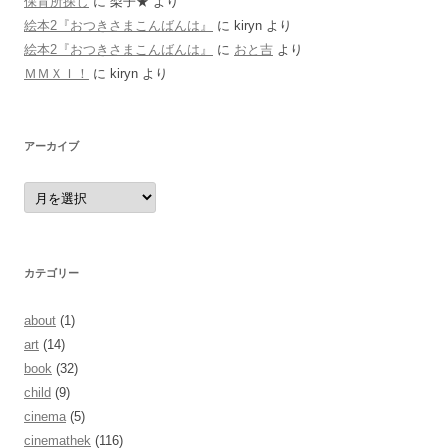
保育所探し
に
梨子★
より
絵本2『おつきさまこんばんは』
に
kiryn
より
絵本2『おつきさまこんばんは』
に
おと吉
より
ＭＭＸＩ！
に
kiryn
より
アーカイブ
ア
ー
カ
イ
ブ
カテゴリー
about
(1)
art
(14)
book
(32)
child
(9)
cinema
(5)
cinemathek
(116)