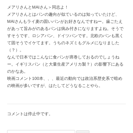
メアリさんとMAIさん＞同志よ！
メアリさんとはパンの趣向が似ているのは知っていたけど、
MAIさんもライ麦の固いパンがお好きなんですねー。歯ごたえ
があって旨みがのあるパンは病み付きになりますよね。そうで
すそうです、ロシアパン、ドイツパンです。北欧のパンも黒く
て固そうでイケてます。うちのネズミもグルメになりました
（？）。
なんで日本ではこんなに食パンが席巻しておるのでしょうね
ー。イギリスパン（と大量生産アメリカ製？）の影響下にある
のかなあ。
映画コメント100本、、、最近の動向では政治系歴史系で暗め
の映画が多いですが、はたしてどうなることやら。
コメントは停止中です。