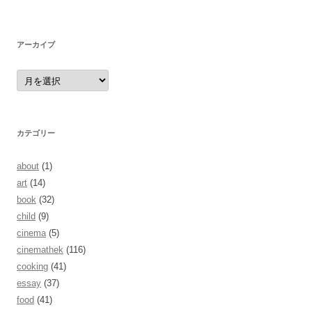
アーカイブ
ア
ー
カ
イ
ブ
カテゴリー
about
(1)
art
(14)
book
(32)
child
(9)
cinema
(5)
cinemathek
(116)
cooking
(41)
essay
(37)
food
(41)