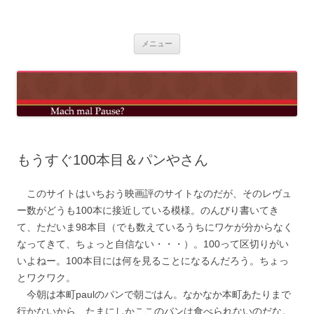
コ
ン
mach mal pause?
テ
ン
ツ
メニュー
へ
ス
キ
ッ
プ
もうすぐ100本目＆パンやさん
このサイトはいちおう映画評のサイトなのだが、そのレヴュ
ー数がどうも100本に接近している模様。のんびり書いてき
て、ただいま98本目（でも数えているうちにワケが分からなく
なってきて、ちょっと自信ない・・・）。100って区切りがい
いよねー。100本目には何を見ることになるんだろう。ちょっ
とワクワク。
今朝は本町paulのパンで朝ごはん。なかなか本町あたりまで
行かないから、たまにしかここのパンは食べられないのだな。