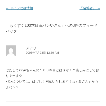
投
←
ドイツ映画情報
『賭博者』
→
稿
ナ
「
もうすぐ100本目＆パンやさん
」への3件のフィード
ビ
バック
ゲ
ー
シ
メアリ
2005年7月23日 12:30 AM
ョ
ン
はたしてkirynちゃんの１００本目とは何か！？楽しみにしてお
りまーす☆
パンについては、はげしく同意いたします！ねずみさんもそう
よね〜？