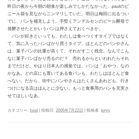
昨日の夜から今朝の朝食が楽しみでしかたなかった。paulのビ
ニール袋を見ながらニンマリしていた。明日は梅田に出るつい
でに、パンを補充しよう。手堅くアンデルセンのビール酵母で
発酵させたとかいうパンは押さえておくべきか。
パンが好きといっても、わたしは食べつくすタイプではなく
て、気に入ったパンばかり買うタイプ。ほとんどのパンやさん
は、菓子パンの比重が高くて、それがすごく残念。なんでこん
なに菓子パンばかり売るのだ？ 売れるからといわれたらそれ
までだけど。やはり日本人の感覚では、パンは「おやつ」なの
かなあ。どの店にも置いてある食パンも、わたしはほとんど食
べない。だから、街中にパンやさんはたくさんあれども、行き
つけになる店はほんとに少ない。もっと食事用のパンを充実さ
せてほしいなあ。
カテゴリー:
food
| 投稿日:
2005年7月22日
|
投稿者:
kiryn