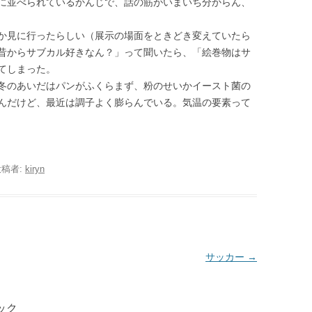
に並べられているかんじで、話の筋がいまいち分からん、
か見に行ったらしい（展示の場面をときどき変えていたら
昔からサブカル好きなん？」って聞いたら、「絵巻物はサ
てしまった。
冬のあいだはパンがふくらまず、粉のせいかイースト菌の
んだけど、最近は調子よく膨らんでいる。気温の要素って
投稿者:
kiryn
サッカー
→
ック