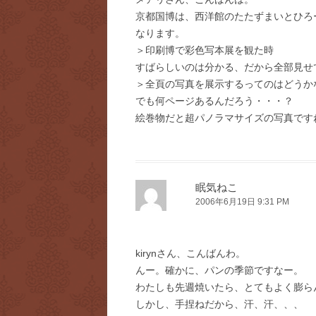
京都国博は、西洋館のたたずまいとひろ
なります。
＞印刷博で彩色写本展を観た時
すばらしいのは分かる、だから全部見せ
＞全頁の写真を展示するってのはどうか
でも何ページあるんだろう・・・？
絵巻物だと超パノラマサイズの写真です
眠気ねこ
2006年6月19日 9:31 PM
kirynさん、こんばんわ。
んー。確かに、パンの季節ですなー。
わたしも先週焼いたら、とてもよく膨ら
しかし、手捏ねだから、汗、汗、、、