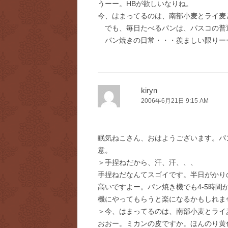
うーー。HBが欲しいなりね。
今、はまってるのは、南部小麦とライ麦
でも、毎日たべるパンは、パスコの普
パン焼きの日常・・・羨ましい限りー
kiryn
2006年6月21日 9:15 AM
眠気ねこさん、おはようございます。パ
意。
＞手捏ねだから、汗、汗、、、
手捏ねだなんてスゴイです。半日がかり
高いですよー。パン焼き機でも4-5時
機にやってもらうと楽になるかもしれま
＞今、はまってるのは、南部小麦とライ
おおー。ミカンの皮ですか。ほんのり黄