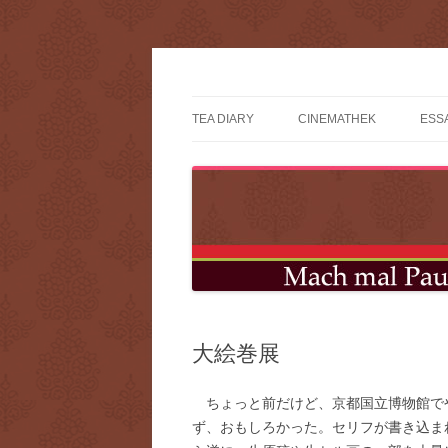
コ
ン
テ
mach mal pause?
ン
ツ
TEA DIARY
CINEMATHEK
ESS
へ
ス
キ
ッ
プ
大絵巻展
ちょっと前だけど、京都国立博物館で
ず、おもしろかった。セリフが書き込ま