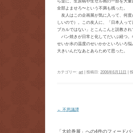
ら逆に、生原稿や生セル画の一部を大量
全部よませろ〜という不満も残った。
友人はこの企画展が気に入って、何度
しいので）。この友人に、「日本人って
ブカルではない」とこんこんと説教され
パン焼きが日常と化してだいぶ経つ。
せいか水の温度のせいかかといろいろ悩
大きいんだなあとあらためて思った。
カテゴリー:
art
| 投稿日:
2006年6月11日
|
投
←
不思議譚
稿
ナ
「
大絵巻展
」への4件のフィードバ