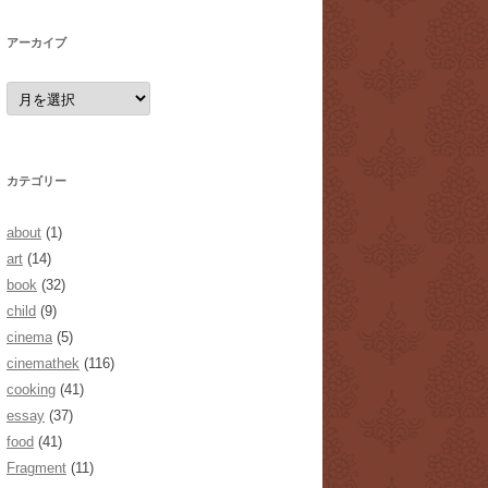
アーカイブ
ア
ー
カ
イ
ブ
カテゴリー
about
(1)
art
(14)
book
(32)
child
(9)
cinema
(5)
cinemathek
(116)
cooking
(41)
essay
(37)
food
(41)
Fragment
(11)