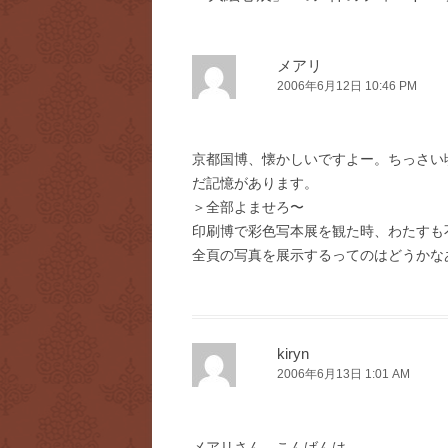
ビ
ゲ
ー
メアリ
2006年6月12日 10:46 PM
シ
ョ
ン
京都国博、懐かしいですよー。ちっさい
だ記憶があります。
＞全部よませろ〜
印刷博で彩色写本展を観た時、わたすも
全頁の写真を展示するってのはどうかな
kiryn
2006年6月13日 1:01 AM
メアリさん、こんばんは。