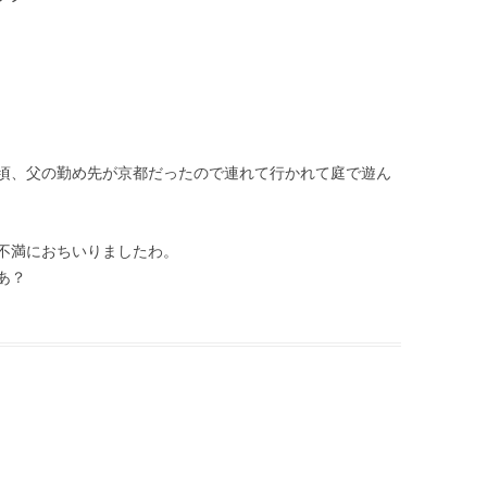
頃、父の勤め先が京都だったので連れて行かれて庭で遊ん
不満におちいりましたわ。
あ？