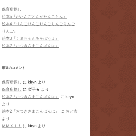
保育所探し
絵本5『がたんごとんがたんごとん』
絵本4『りんごりんごりんごりんごりんご
りんご』
絵本3『くまちゃんあそぼうよ』
絵本2『おつきさまこんばんは』
最近のコメント
保育所探し
に
kiryn
より
保育所探し
に
梨子★
より
絵本2『おつきさまこんばんは』
に
kiryn
より
絵本2『おつきさまこんばんは』
に
おと吉
より
ＭＭＸＩ！
に
kiryn
より