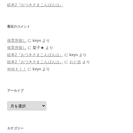
絵本2『おつきさまこんばんは』
最近のコメント
保育所探し
に
kiryn
より
保育所探し
に
梨子★
より
絵本2『おつきさまこんばんは』
に
kiryn
より
絵本2『おつきさまこんばんは』
に
おと吉
より
ＭＭＸＩ！
に
kiryn
より
アーカイブ
ア
ー
カ
イ
ブ
カテゴリー