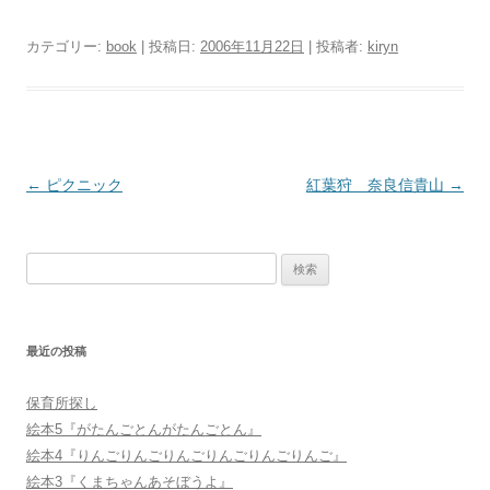
カテゴリー:
book
| 投稿日:
2006年11月22日
|
投稿者:
kiryn
投
←
ピクニック
紅葉狩 奈良信貴山
→
稿
ナ
検
ビ
索:
ゲ
ー
最近の投稿
シ
ョ
保育所探し
ン
絵本5『がたんごとんがたんごとん』
絵本4『りんごりんごりんごりんごりんごりんご』
絵本3『くまちゃんあそぼうよ』