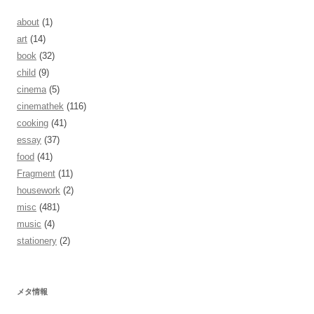
about
(1)
art
(14)
book
(32)
child
(9)
cinema
(5)
cinemathek
(116)
cooking
(41)
essay
(37)
food
(41)
Fragment
(11)
housework
(2)
misc
(481)
music
(4)
stationery
(2)
メタ情報