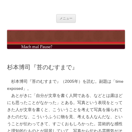
コ
ン
mach mal pause?
テ
ン
ツ
メニュー
へ
ス
キ
ッ
プ
杉本博司『苔のむすまで』
杉本博司『苔のむすまで』（2005年）を読む。副題は「time
exposed」。
あとがきに「自分が文章を書く人間である、などとは露ほど
にも思ったことがなかった」とある。写真という表現をとって
きた人が文章を書くと、こういうことを考えて写真を撮られて
きたのだな、こういうふうに物を見、考える人なんだな、とい
うことが伝わってきて、すごくおもしろかった。芸術的な感性
と理知的なものとが同居していて、写真から伝わる雰囲気がそ