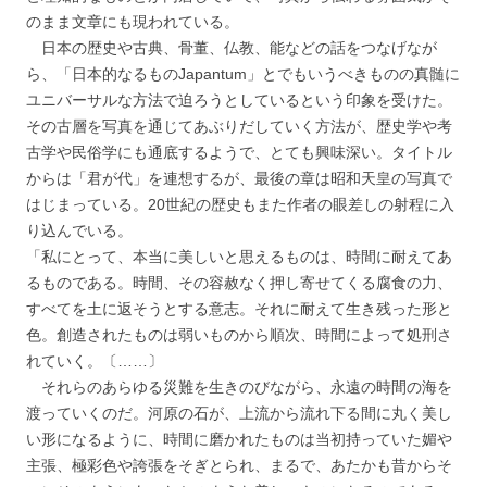
のまま文章にも現われている。
日本の歴史や古典、骨董、仏教、能などの話をつなげなが
ら、「日本的なるものJapantum」とでもいうべきものの真髄に
ユニバーサルな方法で迫ろうとしているという印象を受けた。
その古層を写真を通じてあぶりだしていく方法が、歴史学や考
古学や民俗学にも通底するようで、とても興味深い。タイトル
からは「君が代」を連想するが、最後の章は昭和天皇の写真で
はじまっている。20世紀の歴史もまた作者の眼差しの射程に入
り込んでいる。
「私にとって、本当に美しいと思えるものは、時間に耐えてあ
るものである。時間、その容赦なく押し寄せてくる腐食の力、
すべてを土に返そうとする意志。それに耐えて生き残った形と
色。創造されたものは弱いものから順次、時間によって処刑さ
れていく。〔……〕
それらのあらゆる災難を生きのびながら、永遠の時間の海を
渡っていくのだ。河原の石が、上流から流れ下る間に丸く美し
い形になるように、時間に磨かれたものは当初持っていた媚や
主張、極彩色や誇張をそぎとられ、まるで、あたかも昔からそ