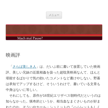
コ
ン
mach mal pause?
テ
ン
ツ
メニュー
へ
ス
キ
ッ
プ
映画評
「
さらば美しき人
」は、だいぶ前に書いて放置していた映画
評。美しい兄妹の近親相姦を扱った超耽美映画なんて、ほんと
堪能するばかりで気の効いたコメントなど書けやしない。野暮
は承知でアップするけど、そういうわけで、書いている文章も
中身はないに等しい。
それにしても、原作が16世紀エリザベス朝時代だというのは
知らなかった。猟奇的というか、相当血なまぐさいものが好ま
れたのか。そういやカール・シュミットの『ハムレットもしく