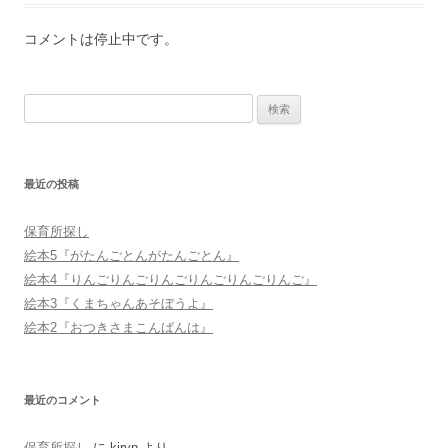
コメントは停止中です。
検
索:
最近の投稿
保育所探し
絵本5『がたんごとんがたんごとん』
絵本4『りんごりんごりんごりんごりんごりんご』
絵本3『くまちゃんあそぼうよ』
絵本2『おつきさまこんばんは』
最近のコメント
保育所探し
に
kiryn
より