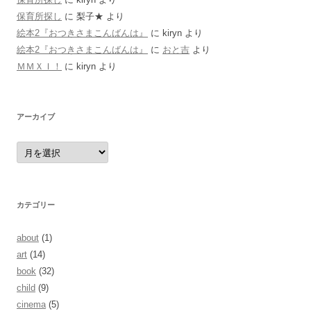
保育所探し
に
梨子★
より
絵本2『おつきさまこんばんは』
に
kiryn
より
絵本2『おつきさまこんばんは』
に
おと吉
より
ＭＭＸＩ！
に
kiryn
より
アーカイブ
ア
ー
カ
イ
ブ
カテゴリー
about
(1)
art
(14)
book
(32)
child
(9)
cinema
(5)