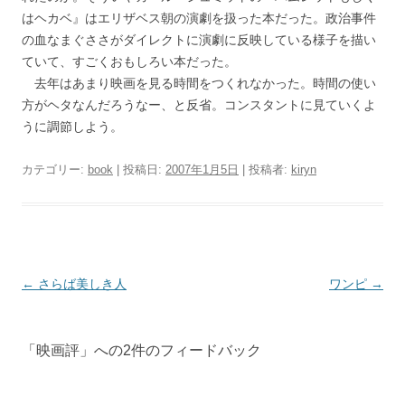
はヘカベ』はエリザベス朝の演劇を扱った本だった。政治事件
の血なまぐささがダイレクトに演劇に反映している様子を描い
ていて、すごくおもしろい本だった。
去年はあまり映画を見る時間をつくれなかった。時間の使い
方がヘタなんだろうなー、と反省。コンスタントに見ていくよ
うに調節しよう。
カテゴリー:
book
| 投稿日:
2007年1月5日
|
投稿者:
kiryn
投
←
さらば美しき人
ワンピ
→
稿
ナ
「
映画評
」への2件のフィードバック
ビ
ゲ