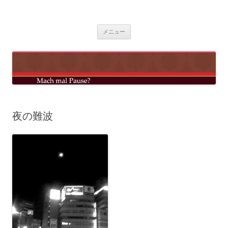
コ
ン
mach mal pause?
テ
ン
ツ
メニュー
へ
ス
キ
ッ
プ
夜の難波