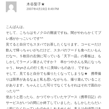
ー
木谷梨子★
2007年4月19日 8:49 PM
シ
ョ
ン
こんばんは。
そして、こちらはモノクロの難波ですね。闇がやわらかくてブ
レ感がかっこいいです^^
見てると自分でもスタバでお茶したくなります。コーヒーだけ
飲んで帰っちゃいがちだけど、スタバのフードも食べたいもん
だな〜。５枚目の左側に写っている「天下一品」の看板は、も
しかしてラーメン屋さんですか？ 串かつやさんも気になっち
ゃう。kirynさんの行く先々に美味いものあり、ですね♪
そして、見てると自分でも撮りたくなってしまうな★ 携帯撮
りは限界があるなぁと私も思いながらも、撮り遊んでいること
があります。ちゃんとした写りでなくてもそれはそれで面白か
ったり^^
使おうと思ったら、かつてやっていたヤプース（携帯日記）の
サービスがいつの間にか終了していました。もしかしたらだい
ぶ前になくなっていたのかもしれませんが、本人は今頃気づき