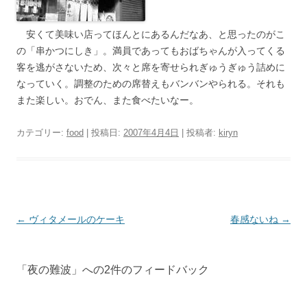
安くて美味い店ってほんとにあるんだなあ、と思ったのがこ
の「串かつにしき」。満員であってもおばちゃんが入ってくる
客を逃がさないため、次々と席を寄せられぎゅうぎゅう詰めに
なっていく。調整のための席替えもバンバンやられる。それも
また楽しい。おでん、また食べたいなー。
カテゴリー:
food
| 投稿日:
2007年4月4日
|
投稿者:
kiryn
投
←
ヴィタメールのケーキ
春感ないね
→
稿
ナ
「
夜の難波
」への2件のフィードバック
ビ
ゲ