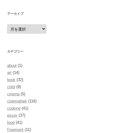
アーカイブ
ア
ー
カ
イ
ブ
カテゴリー
about
(1)
art
(14)
book
(32)
child
(9)
cinema
(5)
cinemathek
(116)
cooking
(41)
essay
(37)
food
(41)
Fragment
(11)