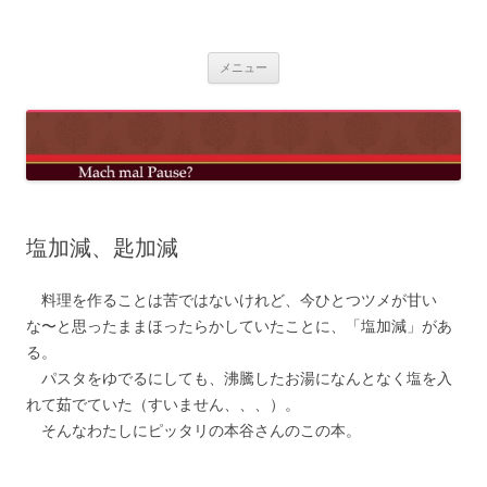
コ
ン
mach mal pause?
テ
ン
ツ
メニュー
へ
ス
キ
ッ
プ
塩加減、匙加減
料理を作ることは苦ではないけれど、今ひとつツメが甘い
な〜と思ったままほったらかしていたことに、「塩加減」があ
る。
パスタをゆでるにしても、沸騰したお湯になんとなく塩を入
れて茹でていた（すいません、、、）。
そんなわたしにピッタリの本谷さんのこの本。