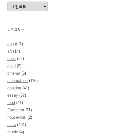
ア
ー
カ
イ
ブ
カテゴリー
about
(1)
art
(14)
book
(32)
child
(9)
cinema
(5)
cinemathek
(116)
cooking
(41)
essay
(37)
food
(41)
Fragment
(11)
housework
(2)
misc
(481)
music
(4)