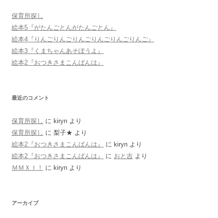
シ
ョ
保育所探し
ン
絵本5『がたんごとんがたんごとん』
絵本4『りんごりんごりんごりんごりんごりんご』
絵本3『くまちゃんあそぼうよ』
絵本2『おつきさまこんばんは』
最近のコメント
保育所探し
に
kiryn
より
保育所探し
に
梨子★
より
絵本2『おつきさまこんばんは』
に
kiryn
より
絵本2『おつきさまこんばんは』
に
おと吉
より
ＭＭＸＩ！
に
kiryn
より
アーカイブ