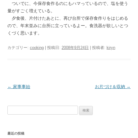
ついでに、今保存食作るのにもハマっているので、塩を使う
量がすごく増えている。
夕食後、片付けたあとに、再び台所で保存食作りをはじめる
ので、年末並みに台所に立っているよー。食洗器が欲しいとつ
くづく思います。
カテゴリー:
cooking
| 投稿日:
2008年9月24日
|
投稿者:
kiryn
投
←
家事事始
お片づけ＆収納
→
稿
ナ
検
ビ
索:
ゲ
ー
最近の投稿