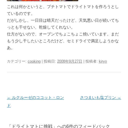
これは何かというと、プチトマトでドライトマトを作ろうとし
ているのです。
だがしかし、一日目は晴天だったけど、天気悪い日が続いてち
っとも干せない、乾燥してくれない。
仕方がないので、オーブンでちょこちょこ焼いています。まだ
もう少し干したいところだけど、セミドライで満足しようかな
あ。
カテゴリー:
cooking
| 投稿日:
2008年9月27日
|
投稿者:
kiryn
投
←
ルクルーゼのココット・ロン
さつまいも塩プリン
→
稿
ド
ナ
ビ
「
ドライトマトに挑戦
」への6件のフィードバック