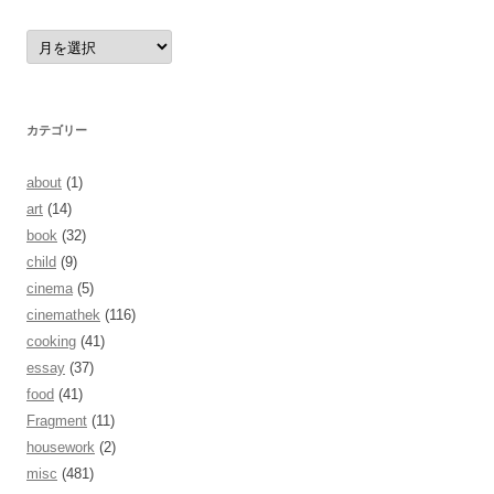
ア
ー
カ
イ
ブ
カテゴリー
about
(1)
art
(14)
book
(32)
child
(9)
cinema
(5)
cinemathek
(116)
cooking
(41)
essay
(37)
food
(41)
Fragment
(11)
housework
(2)
misc
(481)