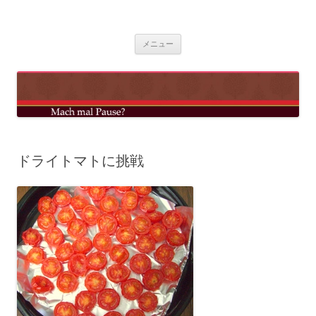
コ
ン
mach mal pause?
テ
ン
ツ
メニュー
へ
ス
キ
ッ
プ
ドライトマトに挑戦