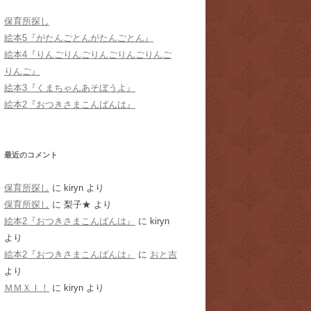
保育所探し
絵本5『がたんごとんがたんごとん』
絵本4『りんごりんごりんごりんごりんご
りんご』
絵本3『くまちゃんあそぼうよ』
絵本2『おつきさまこんばんは』
最近のコメント
保育所探し
に
kiryn
より
保育所探し
に
梨子★
より
絵本2『おつきさまこんばんは』
に
kiryn
より
絵本2『おつきさまこんばんは』
に
おと吉
より
ＭＭＸＩ！
に
kiryn
より