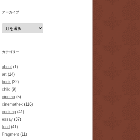
アーカイブ
ア
ー
カ
イ
ブ
カテゴリー
about
(1)
art
(14)
book
(32)
child
(9)
cinema
(5)
cinemathek
(116)
cooking
(41)
essay
(37)
food
(41)
Fragment
(11)