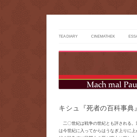
コ
ン
テ
mach mal pause?
ン
ツ
TEA DIARY
CINEMATHEK
ESS
へ
ス
キ
ッ
プ
キシュ『死者の百科事典
二〇世紀は戦争の世紀とも評される。
は今世紀に入ってからはうなぎ上りに上