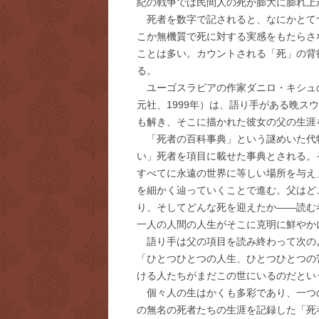
紀の戦争では民間人の死が膨大に膨れ上
死者を数字で記されると、なにかとて
こか無機質で死に対する実感をもたらさ
ことは多い。カウントされる「死」の背
る。
ユーゴスラビアの作家ダニロ・キシュ
元社、1999年）は、語り手がある晩
も解き、そこに描かれた彼女の父の生涯
「死者の百科事典」という謎めいた代
い」死者を項目に載せた事典とされる。
すべてに永遠の世界に等しい場所を与え
を細かく辿っていくことで進む。父はど
り、そしてどんな死を迎えたか――読む
一人の人間の人生がそこに克明に鮮やか
語り手は父の項目を読み終わって次の
「ひとつひとつの人生、ひとつひとつの
ける人たちがまだこの世にいるのだとい
個々人の生はかくも多彩であり、一つ
の無名の死者たちの生涯を記録した「死