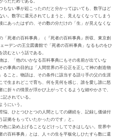
がったためである。
つもない事が起こったのだと分かってはいても、数字はど
ない。数字に還元されてしまうと、見えなくなってしまう
後にあったはずの、その数の分だけの「生」が見えなくな
の「死者の百科事典」（『死者の百科事典』所収、東京創
スウェーデンの王立図書館で「死者の百科事典」なるものをひ
を読むという話である。
物は、「他のいかなる百科事典にもその名前が出ていな
その事典の目的は「人間世界の不公正を正して神の創造物
」ること。物語は、その条件に該当する語り手の父の生涯
こで生まれどこで育ち、何を見何を感じ、誰を愛し誰に怒
者に折々の情景が浮かび上がってくるような細やかさで、
に記されている。
ようにいう。
苦悩、ひとつひとつの人間としての継続を、記録し価値付
う証拠をもっていたかったのです」と。
の色に染め上げることなどけっしてできはしない。世界中
者の百科事典」とは、人々の生を平板化しひたすら数に還