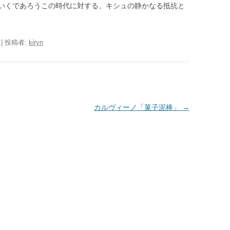
いくであろうこの時代に対する、キシュの静かなる抵抗と
|
投稿者:
kiryn
カルヴィーノ「菓子泥棒」
→