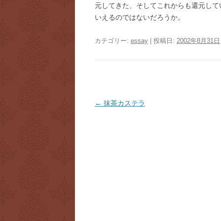
元してきた、そしてこれからも還元して
いえるのではないだろうか。
カテゴリー:
essay
| 投稿日:
2002年8月31日
投
←
抹茶カステラ
稿
ナ
ビ
ゲ
ー
シ
ョ
ン