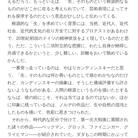
えるだろう。もっといえば、「生」そのものという根源的なる
もののがどこかに在ると考えられていて、芸術表現によってそ
れを探求するのだという意志がひしひしと伝わってくる。
根源的な「生」を求めていく背景には、当然、近代人、近代
社会、近代的文化の在り方全てに対するプロテストがあるわけ
で、20世紀初頭のドイツの精神状況をよく現しているのだと思
う。ただ、こういう二項対立的な把握に、わたし自身が納得し
共感できるかというと、少し難しい。距離をおいて眺めている
かんじだ。
一番突っ走っているのは、やはりカンディンスキーだと思
う。「生」そのものは何か善いものとして描かれがちなのだけ
れど、カンディンスキーの抽象は、そうした価値評価すら許さ
ないようなものがある。人間の根源というものを描いたとする
ならば、彼の絵にこそ、それは当てはまるのではないか。ほか
に印象に残っているのは、ノルデの作品だ。生や自然の混沌と
したものを描いて、色彩に惹きつけられた。
それから、時代的な区分で分けて、第一次大戦後に展開され
た諸々の作品――ベックマン、グロッス、ファイニンガー、グ
ライヒマン――が紹介されていた。ダダもこの時期にかぶって