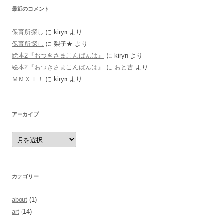
最近のコメント
保育所探し
に
kiryn
より
保育所探し
に
梨子★
より
絵本2『おつきさまこんばんは』
に
kiryn
より
絵本2『おつきさまこんばんは』
に
おと吉
より
ＭＭＸＩ！
に
kiryn
より
アーカイブ
ア
ー
カ
イ
ブ
カテゴリー
about
(1)
art
(14)