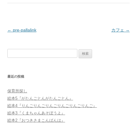
投
←
pre-pallalink
カフェ
→
稿
ナ
検
ビ
索:
ゲ
ー
最近の投稿
シ
ョ
保育所探し
ン
絵本5『がたんごとんがたんごとん』
絵本4『りんごりんごりんごりんごりんごりんご』
絵本3『くまちゃんあそぼうよ』
絵本2『おつきさまこんばんは』