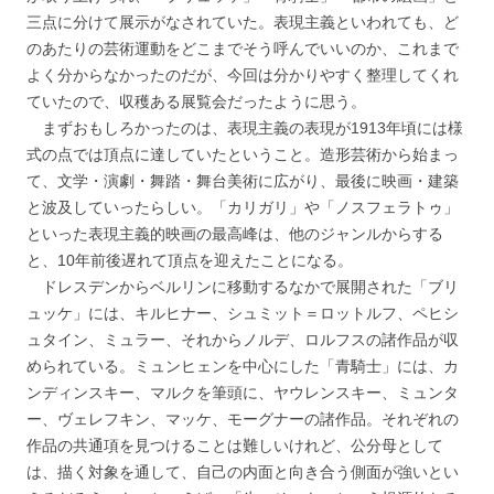
三点に分けて展示がなされていた。表現主義といわれても、ど
のあたりの芸術運動をどこまでそう呼んでいいのか、これまで
よく分からなかったのだが、今回は分かりやすく整理してくれ
ていたので、収穫ある展覧会だったように思う。
まずおもしろかったのは、表現主義の表現が1913年頃には様
式の点では頂点に達していたということ。造形芸術から始まっ
て、文学・演劇・舞踏・舞台美術に広がり、最後に映画・建築
と波及していったらしい。「カリガリ」や「ノスフェラトゥ」
といった表現主義的映画の最高峰は、他のジャンルからする
と、10年前後遅れて頂点を迎えたことになる。
ドレスデンからベルリンに移動するなかで展開された「ブリ
ュッケ」には、キルヒナー、シュミット＝ロットルフ、ペヒシ
ュタイン、ミュラー、それからノルデ、ロルフスの諸作品が収
められている。ミュンヒェンを中心にした「青騎士」には、カ
ンディンスキー、マルクを筆頭に、ヤウレンスキー、ミュンタ
ー、ヴェレフキン、マッケ、モーグナーの諸作品。それぞれの
作品の共通項を見つけることは難しいけれど、公分母として
は、描く対象を通して、自己の内面と向き合う側面が強いとい