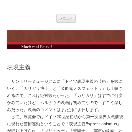
mach mal pause?
コ
メニュー
ン
テ
ン
ツ
へ
ス
キ
ッ
プ
表現主義
サントリーミュージアムに「ドイツ表現主義の芸術」を観に
いく。「カリガリ博士」と「吸血鬼ノスフェラトゥ」も上映さ
れるので、これは絶対観たかった。「カリガリ」はすでに何度
かみていたけど、ムルナウの映画は初めてなので、すごく楽し
みだった。映画のコメントはまた別にまわします。
さて、展覧会ではドイツ20世紀初頭から第一次世界大戦前後
に現れた芸術運動ということで「表現主義Expressionismus」
が取り上げられ、「ブリュッケ」「青騎士」「都市の絵画」と