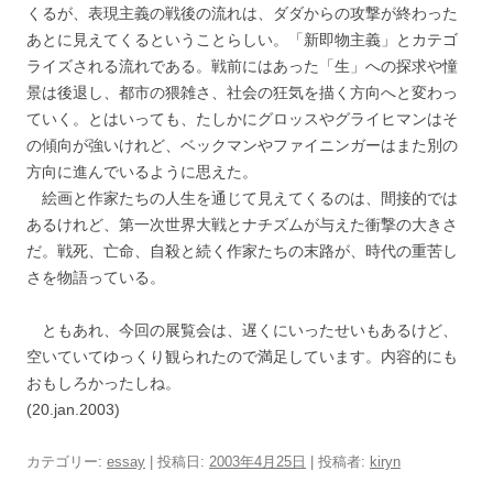
くるが、表現主義の戦後の流れは、ダダからの攻撃が終わった
あとに見えてくるということらしい。「新即物主義」とカテゴ
ライズされる流れである。戦前にはあった「生」への探求や憧
景は後退し、都市の猥雑さ、社会の狂気を描く方向へと変わっ
ていく。とはいっても、たしかにグロッスやグライヒマンはそ
の傾向が強いけれど、ベックマンやファイニンガーはまた別の
方向に進んでいるように思えた。
絵画と作家たちの人生を通じて見えてくるのは、間接的では
あるけれど、第一次世界大戦とナチズムが与えた衝撃の大きさ
だ。戦死、亡命、自殺と続く作家たちの末路が、時代の重苦し
さを物語っている。
ともあれ、今回の展覧会は、遅くにいったせいもあるけど、
空いていてゆっくり観られたので満足しています。内容的にも
おもしろかったしね。
(20.jan.2003)
カテゴリー:
essay
| 投稿日:
2003年4月25日
|
投稿者:
kiryn