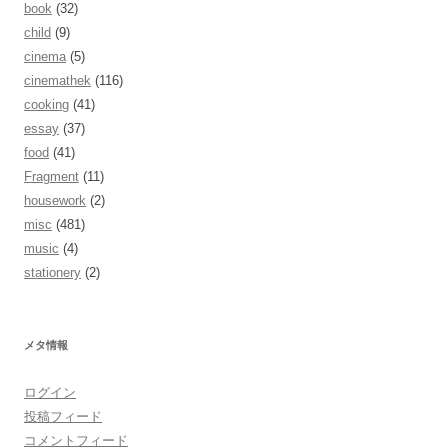
book
(32)
child
(9)
cinema
(5)
cinemathek
(116)
cooking
(41)
essay
(37)
food
(41)
Fragment
(11)
housework
(2)
misc
(481)
music
(4)
stationery
(2)
メタ情報
ログイン
投稿フィード
コメントフィード