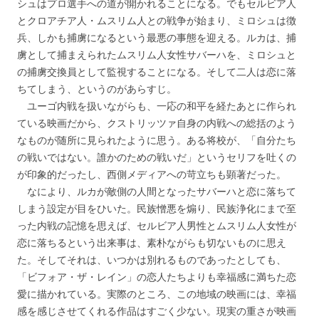
シュはプロ選手への道が開かれることになる。でもセルビア人
とクロアチア人・ムスリム人との戦争が始まり、ミロシュは徴
兵、しかも捕虜になるという最悪の事態を迎える。ルカは、捕
虜として捕まえられたムスリム人女性サバーハを、ミロシュと
の捕虜交換員として監視することになる。そして二人は恋に落
ちてしまう、というのがあらすじ。
ユーゴ内戦を扱いながらも、一応の和平を経たあとに作られ
ている映画だから、クストリッツァ自身の内戦への総括のよう
なものが随所に見られたように思う。ある将校が、「自分たち
の戦いではない。誰かのための戦いだ」というセリフを吐くの
が印象的だったし、西側メディアへの苛立ちも顕著だった。
なにより、ルカが敵側の人間となったサバーハと恋に落ちて
しまう設定が目をひいた。民族憎悪を煽り、民族浄化にまで至
った内戦の記憶を思えば、セルビア人男性とムスリム人女性が
恋に落ちるという出来事は、素朴ながらも切ないものに思え
た。そしてそれは、いつかは別れるものであったとしても、
「ビフォア・ザ・レイン」の恋人たちよりも幸福感に満ちた恋
愛に描かれている。実際のところ、この地域の映画には、幸福
感を感じさせてくれる作品はすごく少ない。現実の重さが映画