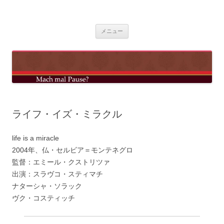
コ
ン
mach mal pause?
テ
ン
ツ
メニュー
へ
ス
キ
ッ
プ
ライフ・イズ・ミラクル
life is a miracle
2004年、仏・セルビア＝モンテネグロ
監督：エミール・クストリツァ
出演：スラヴコ・スティマチ
ナターシャ・ソラック
ヴク・コスティッチ