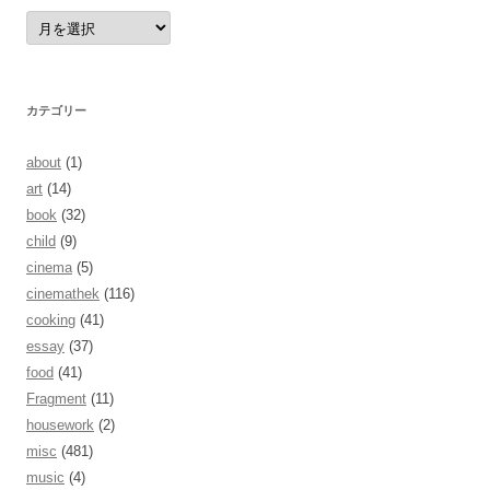
ア
ー
カ
イ
ブ
カテゴリー
about
(1)
art
(14)
book
(32)
child
(9)
cinema
(5)
cinemathek
(116)
cooking
(41)
essay
(37)
food
(41)
Fragment
(11)
housework
(2)
misc
(481)
music
(4)