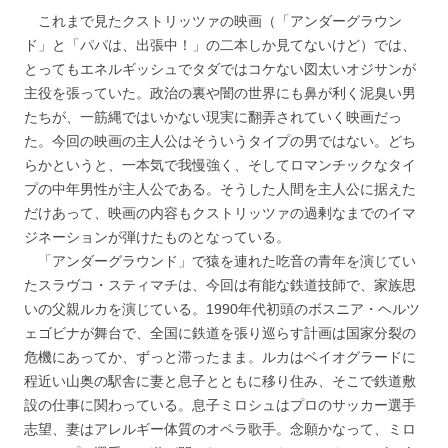
これまで見たクストリッツァの映画（「アンダーグラウン
ド」と「パパは、出張中！」の二本しか見てないけど）では、
とってもエネルギッシュでタダではコケない図太いオジサンが
主役を張っていた。政治の裏や闇の世界にも鼻が利く泥臭い男
たちが、一筋縄ではいかない現実に翻弄されていく映画だっ
た。今回の映画の主人公はそういうタイプの男ではない。どち
らかというと、一本気で我慢強く、そしてロマンチックなタイ
プの中年男性が主人公である。そうした人間を主人公に据えた
だけあって、映画の内容もクストリッツァの過剰なまでのイマ
ジネーションが弾けたものとなっている。
「アンダーグラウンド」で猿を連れた吃音の青年を演じてい
たスラヴコ・スティマチは、今回は有能な鉄道技師で、家族思
いの父親ルカを演じている。1990年代初頭のボスニア・ヘルツ
ェゴビナが舞台で、全国に鉄道を張り巡らす計画は国家分裂の
危機にあってか、ずっと滞ったまま。ルカはベイオグラードに
程近い山奥の駅舎に妻と息子とともに移り住み、そこで鉄道敷
設の仕事に関わっている。息子ミロシュはプロのサッカー選手
志望、妻はアレルギー体質のオペラ歌手。念願かなって、ミロ