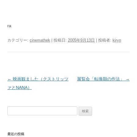
ra
カテゴリー:
cinemathek
| 投稿日:
2005年9月13日
|
投稿者:
kiryn
投
←
映画観ました（クストリッツ
展覧会「転換期の作法」
→
稿
ァとNANA）
ナ
ビ
検
ゲ
索:
ー
シ
最近の投稿