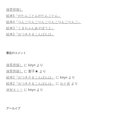
ョ
ン
保育所探し
絵本5『がたんごとんがたんごとん』
絵本4『りんごりんごりんごりんごりんごりんご』
絵本3『くまちゃんあそぼうよ』
絵本2『おつきさまこんばんは』
最近のコメント
保育所探し
に
kiryn
より
保育所探し
に
梨子★
より
絵本2『おつきさまこんばんは』
に
kiryn
より
絵本2『おつきさまこんばんは』
に
おと吉
より
ＭＭＸＩ！
に
kiryn
より
アーカイブ