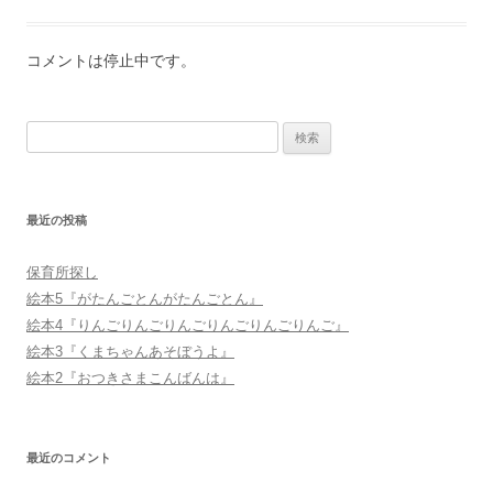
コメントは停止中です。
検
索:
最近の投稿
保育所探し
絵本5『がたんごとんがたんごとん』
絵本4『りんごりんごりんごりんごりんごりんご』
絵本3『くまちゃんあそぼうよ』
絵本2『おつきさまこんばんは』
最近のコメント