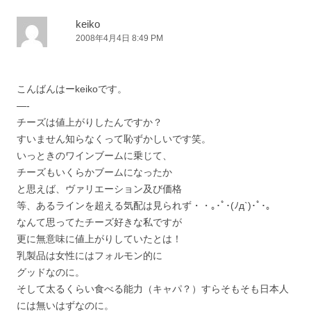
ゲ
ー
keiko
2008年4月4日 8:49 PM
シ
ョ
ン
こんばんはーkeikoです。
—-
チーズは値上がりしたんですか？
すいません知らなくって恥ずかしいです笑。
いっときのワインブームに乗じて、
チーズもいくらかブームになったか
と思えば、ヴァリエーション及び価格
等、あるラインを超える気配は見られず・・｡･ﾟ･(ﾉд`)･ﾟ･｡
なんて思ってたチーズ好きな私ですが
更に無意味に値上がりしていたとは！
乳製品は女性にはフォルモン的に
グッドなのに。
そして太るくらい食べる能力（キャパ？）すらそもそも日本人
には無いはずなのに。