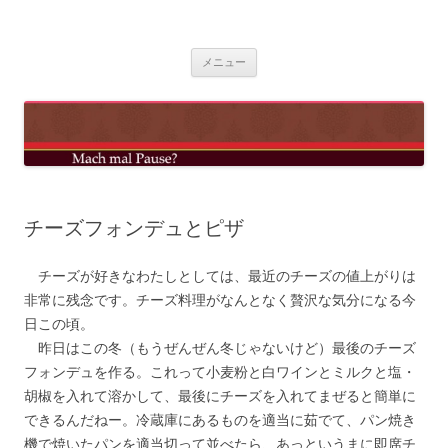
コ
ン
mach mal pause?
テ
ン
ツ
メニュー
へ
ス
キ
ッ
プ
チーズフォンデュとピザ
チーズが好きなわたしとしては、最近のチーズの値上がりは
非常に残念です。チーズ料理がなんとなく贅沢な気分になる今
日この頃。
昨日はこの冬（もうぜんぜん冬じゃないけど）最後のチーズ
フォンデュを作る。これって小麦粉と白ワインとミルクと塩・
胡椒を入れて溶かして、最後にチーズを入れてまぜると簡単に
できるんだねー。冷蔵庫にあるものを適当に茹でて、パン焼き
機で焼いたパンを適当切って並べたら、あっというまに即席チ