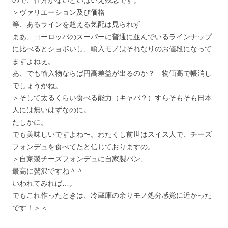
ので、仕方がないといはいえ残念です。
＞ヴァリエーション及び価格
等、あるラインを超える気配は見られず
まあ、ヨーロッパのスーパーに普通に並んでいるラインナップ
に比べるとショボいし、輸入モノはそれなりのお値段になって
ますよねぇ。
あ、でも輸入物ならば円高差益が出るのか？ 物価高で帳消し
でしょうかね。
＞そして太るくらい食べる能力（キャパ？）すらそもそも日本
人には無いはずなのに。
たしかに。
でも美味しいですよね〜。わたくし前世はスイス人で、チーズ
フォンデュを食べてたと信じておりますの。
＞自家製チーズフォンデュに自家製パン、
最高に贅沢ですね＾＾
いわれてみれば…。
でもこれ作ったときは、冷蔵庫の余りモノ処分感覚に近かった
です！＞＜