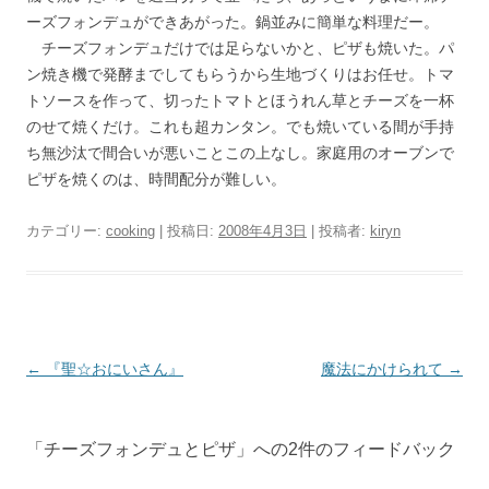
ーズフォンデュができあがった。鍋並みに簡単な料理だー。
チーズフォンデュだけでは足らないかと、ピザも焼いた。パ
ン焼き機で発酵までしてもらうから生地づくりはお任せ。トマ
トソースを作って、切ったトマトとほうれん草とチーズを一杯
のせて焼くだけ。これも超カンタン。でも焼いている間が手持
ち無沙汰で間合いが悪いことこの上なし。家庭用のオーブンで
ピザを焼くのは、時間配分が難しい。
カテゴリー:
cooking
| 投稿日:
2008年4月3日
|
投稿者:
kiryn
投
←
『聖☆おにいさん』
魔法にかけられて
→
稿
ナ
「
チーズフォンデュとピザ
」への2件のフィードバック
ビ