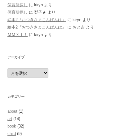
保育所探し
に
kiryn
より
保育所探し
に
梨子★
より
絵本2『おつきさまこんばんは』
に
kiryn
より
絵本2『おつきさまこんばんは』
に
おと吉
より
ＭＭＸＩ！
に
kiryn
より
アーカイブ
ア
ー
カ
イ
ブ
カテゴリー
about
(1)
art
(14)
book
(32)
child
(9)