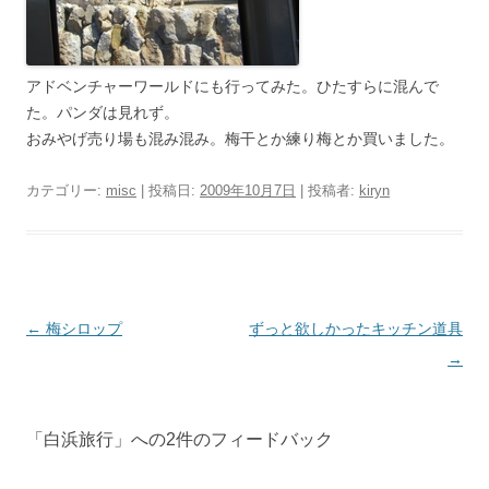
アドベンチャーワールドにも行ってみた。ひたすらに混んで
た。パンダは見れず。
おみやげ売り場も混み混み。梅干とか練り梅とか買いました。
カテゴリー:
misc
| 投稿日:
2009年10月7日
|
投稿者:
kiryn
投
←
梅シロップ
ずっと欲しかったキッチン道具
稿
→
ナ
ビ
「
白浜旅行
」への2件のフィードバック
ゲ
ー