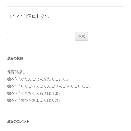
コメントは停止中です。
検
索:
最近の投稿
保育所探し
絵本5『がたんごとんがたんごとん』
絵本4『りんごりんごりんごりんごりんごりんご』
絵本3『くまちゃんあそぼうよ』
絵本2『おつきさまこんばんは』
最近のコメント