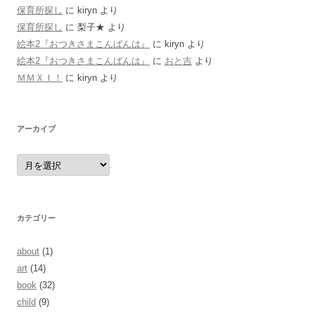
保育所探し
に
kiryn
より
保育所探し
に
梨子★
より
絵本2『おつきさまこんばんは』
に
kiryn
より
絵本2『おつきさまこんばんは』
に
おと吉
より
ＭＭＸＩ！
に
kiryn
より
アーカイブ
ア
ー
カ
イ
ブ
カテゴリー
about
(1)
art
(14)
book
(32)
child
(9)