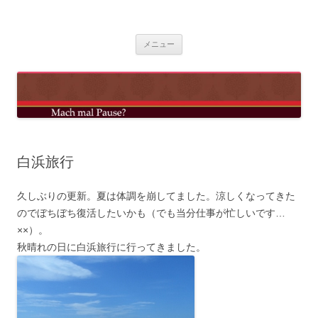
コ
ン
mach mal pause?
テ
ン
ツ
メニュー
へ
ス
キ
ッ
プ
白浜旅行
久しぶりの更新。夏は体調を崩してました。涼しくなってきた
のでぼちぼち復活したいかも（でも当分仕事が忙しいです…
××）。
秋晴れの日に白浜旅行に行ってきました。