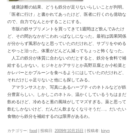
健康診断の結果、どうも鉄分が足りないらしいことが判明。
「医者に行け」と書かれてあったけど、医者に行くのも億劫な
ので、自力でなんとかすることにする。
市販の鉄サプリメントを買ってきて1週間ほど飲んでみたけ
ど、その間おなかがこわれっぱなしになった。最初は因果関係
が分からず風邪かなと思っていたのだけれど、サプリをやめる
とやっと治った。体重がどんどん減ってちょっと怖くなった。
人工の鉄分が体質に合わないのだとすると、鉄分を食料で補
給するしかない。ヒジキとかアサリとか高野豆腐とか小松菜と
かレバーとかプルーンを食べるようにはしていたのだけれど、
それだけじゃ足りないと他にも探してみる。
アマランサスとか、写真にあるハーブティのネトルなどが鉄
分豊富らしい。しかしこのネトル、温かくしているうちはまだ
飲めるけど、冷めると葱の風味がしてマズすぎる。薬と思って
飲むしかないけど、だんだん飲まなくなりそうだ…。だいたい
食物から鉄分を補給するのは限界があるわ。
カテゴリー:
food
| 投稿日:
2009年10月15日
|
投稿者:
kiryn