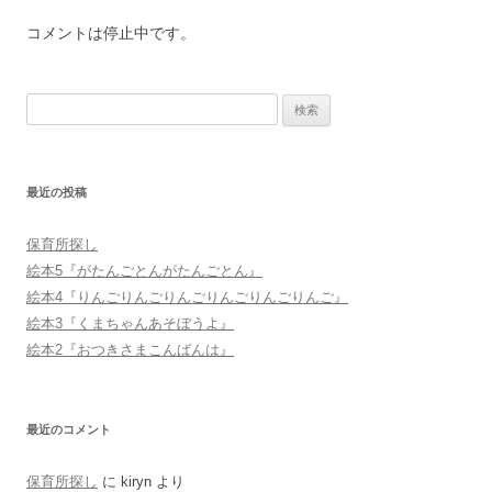
コメントは停止中です。
検
索:
最近の投稿
保育所探し
絵本5『がたんごとんがたんごとん』
絵本4『りんごりんごりんごりんごりんごりんご』
絵本3『くまちゃんあそぼうよ』
絵本2『おつきさまこんばんは』
最近のコメント
保育所探し
に
kiryn
より