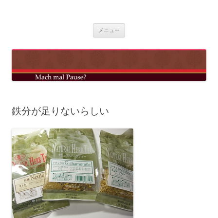
コ
ン
mach mal pause?
テ
ン
ツ
メニュー
へ
ス
キ
ッ
プ
鉄分が足りないらしい