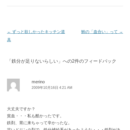
投
←
ずっと欲しかったキッチン道
鮪の「血合い」って
→
稿
具
ナ
ビ
「
鉄分が足りないらしい
」への2件のフィードバック
ゲ
ー
シ
merino
2009年10月16日 4:21 AM
ョ
ン
大丈夫ですか？
貧血・・・私も酷かったです。
鉄剤、胃に来ちゃって辛かったな。
甘いドリンク剤で、鉄分補給系があったような・・・鉄剤があ