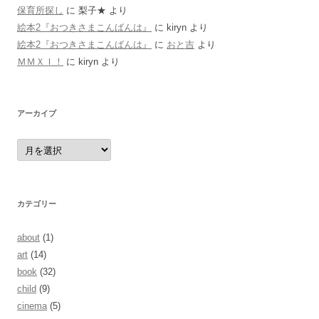
保育所探し
に
梨子★
より
絵本2『おつきさまこんばんは』
に
kiryn
より
絵本2『おつきさまこんばんは』
に
おと吉
より
ＭＭＸＩ！
に
kiryn
より
アーカイブ
ア
ー
カ
イ
ブ
カテゴリー
about
(1)
art
(14)
book
(32)
child
(9)
cinema
(5)